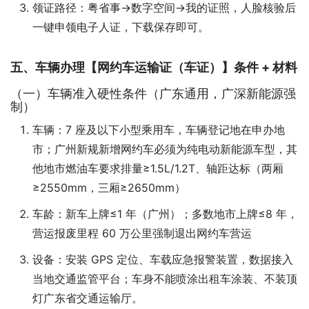
领证路径：粤省事→数字空间→我的证照，人脸核验后
一键申领电子人证，下载保存即可。
五、车辆办理【网约车运输证（车证）】条件 + 材料
（一）车辆准入硬性条件（广东通用，广深新能源强
制）
车辆：7 座及以下小型乘用车，车辆登记地在申办地
市；广州新规新增网约车必须为纯电动新能源车型，其
他地市燃油车要求排量≥1.5L/1.2T、轴距达标（两厢
≥2550mm，三厢≥2650mm）
车龄：新车上牌≤1 年（广州）；多数地市上牌≤8 年，
营运报废里程 60 万公里强制退出网约车营运
设备：安装 GPS 定位、车载应急报警装置，数据接入
当地交通监管平台；车身不能喷涂出租车涂装、不装顶
灯广东省交通运输厅。