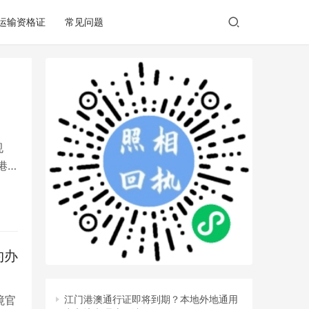
/运输资格证
常见问题
规
港
约办
境官
江门港澳通行证即将到期？本地外地通用