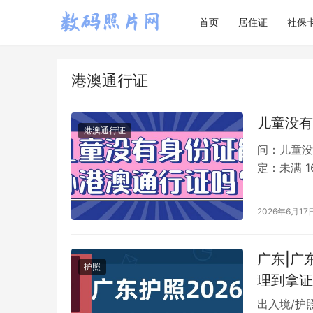
首页
居住证
社保
港澳通行证
儿童没有
港澳通行证
问：儿童没
定：未满 
澳通行证的
2026年6月17
广东|广
护照
理到拿证
出入境/护照