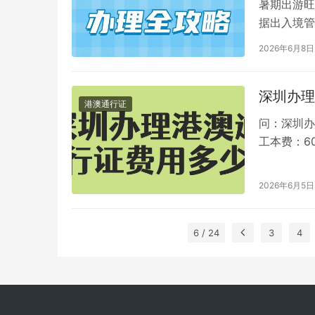
暑期出游旺
据出入境管
应签注。本
2026年6月8日
深圳办理
港澳通行证
问：深圳办
工本费：6
用：1次有效
2026年6月5日
6 / 24
3
4