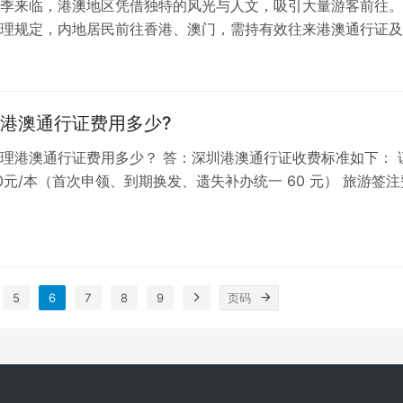
季来临，港澳地区凭借独特的风光与人文，吸引大量游客前往。
理规定，内地居民前往香港、澳门，需持有效往来港澳通行证及
文结合最新办理规则，为大家梳理首次...
港澳通行证费用多少?
理港澳通行证费用多少？ 答：深圳港澳通行证收费标准如下： 
0元/本（首次申领、到期换发、遗失补办统一 60 元） 旅游签注
签注/15元，香港、...
5
6
7
8
9