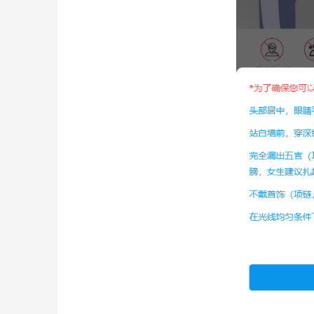
为确保可以顺利出证，拍摄时请按照以下要求：
头部居中，眼睛平视镜头
站在白墙前，穿着深色有领衣服
完全露出五官（耳、眉、眼、脸），头发不
不戴首饰，不化浓妆