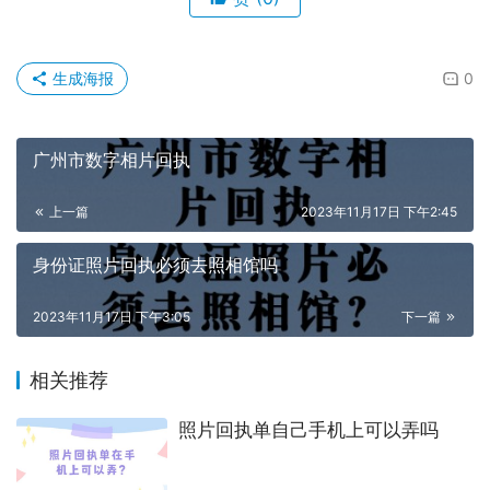
居住证照片回执单：
广东、海口
社保卡照片回执单：
广东、辽宁、安徽、北京、广西、河
北、河南、湖北、湖南、江苏、新疆、陕西、天津；
驾驶证、保安证等其余证件照片回执单
只有广东地区
可以办
理！
原创文章，作者：hongyun003，如若转载，请注明出处：
https://www.shumazhaopian.com/faq/2404/.html
赞
(0)
生成海报
0