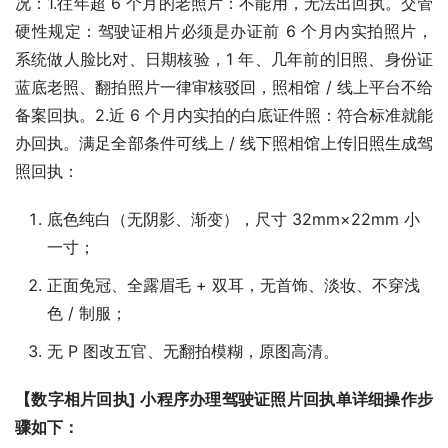
况：1.往年超 6 个月的老照片：不能用，无法出回执。
交管
硬性规定：
驾驶证相片必须是办证前 6 个月内实拍照片
，
系统做人脸比对、日期核验，1 年、几年前的旧照、身份证
蓝底老照、翻拍照片一律审核驳回，照相馆 / 线上平台不给
备案回执。2.
近 6 个月内实拍的白底证件照：符合标准就能
办回执。
满足全部条件可线上 / 线下照相馆上传旧照生成驾
照回执：
底色纯白（无阴影、渐变），尺寸 32mm×22mm 小
一寸；
正面免冠、全露眉毛 + 双耳，无首饰、淡妆、不穿浅
色 / 制服；
无 P 图改五官、无翻拍模糊，原图高清。
【数字相片回执] 小程序办理驾驶证照片回执单详细操作步
骤如下：