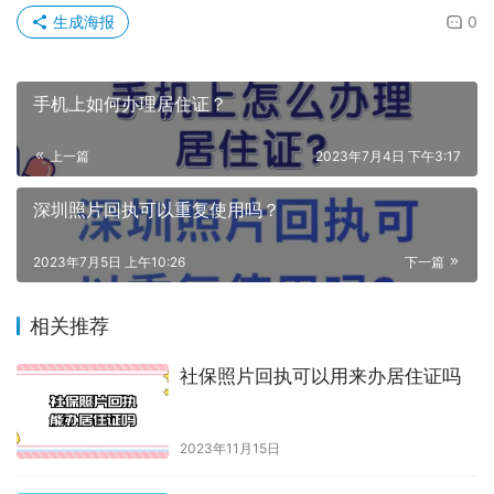
2、登入“深圳公安”官网(https://msjw.ga.sz.gov.cn/?
serviceType=1)，点击“户政业务”—“居住证办理”，实名认
证登录后选择“居住证申领”。确认自身信息，准备好相关材
料，确认无误点击下一步
原创文章，作者：hongyun003，如若转载，请注明出处：
https://www.shumazhaopian.com/jzz/1042/.html
赞
(0)
生成海报
0