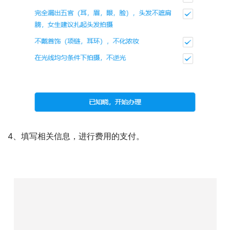
头部居中，眼睛平视镜头
站在白墙前，穿着深色有领衣服
完全露出五官（耳、眉、眼、脸），头发不遮肩膀。
不戴首饰，不化浓妆
在光线均匀的条件下进行拍照，不逆光。