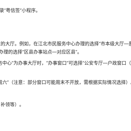
录“粤信签”小程序。
应的大厅。例如，在江北市民服务中心办理的选择“市本级大厅—
办理的选择“区县办事站点—对应区县”。
务中心”为办事大厅时，“办事窗口”可选择“公安专厅—户政窗口（
“周六”（注意：部分窗口可能周末不开放，需根据实际情况选择）
、补领等）。