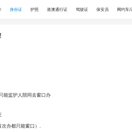
卡
身份证
护照
港澳通行证
驾驶证
保安员
网约车
！
，只能监护人陪同去窗口办
证
首次办都只能窗口）.