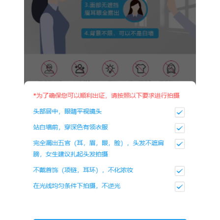
为确保可以顺利出证，拍摄时请按照以下要求：
头部居中，眼睛平视镜头
站在白墙前，穿着深色有领衣服
完全露出五官（耳、眉、眼、脸），头发不遮肩膀。
不戴首饰，不化浓妆