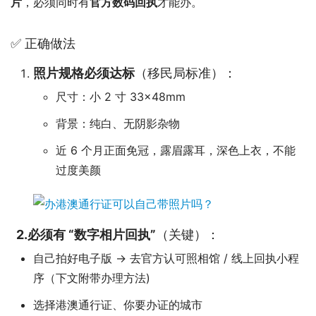
片
，必须同时有
官方数码回执
才能办。
✅ 正确做法
照片规格必须达标
（移民局标准）：
尺寸：小 2 寸 33×48mm
背景：纯白、无阴影杂物
近 6 个月正面免冠，露眉露耳，深色上衣，不能
过度美颜
2.必须有 “数字相片回执”
（关键）：
自己拍好电子版 → 去官方认可照相馆 / 线上回执小程
序（下文附带办理方法)
选择港澳通行证、你要办证的城市