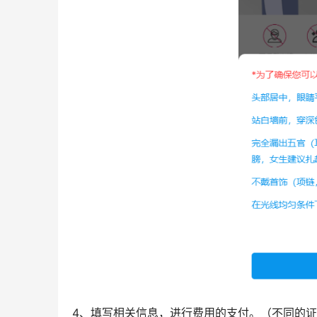
为确保可以顺利出证，拍摄时请按照以下要求：
头部居中，眼睛平视镜头
站在白墙前，穿着深色有领衣服
完全露出五官（耳、眉、眼、脸），头发不
不戴首饰，不化浓妆
在光线均匀的条件下进行拍照，不逆光。