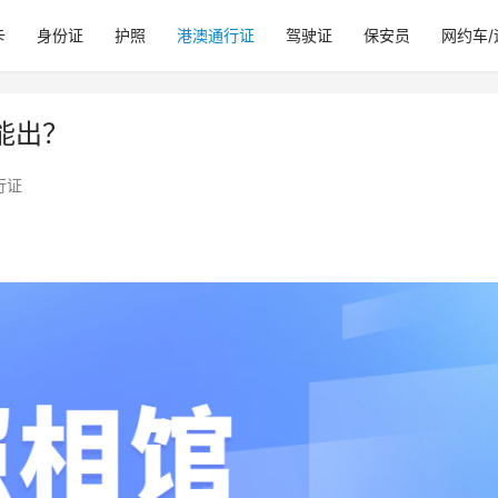
卡
身份证
护照
港澳通行证
驾驶证
保安员
网约车
能出？
行证