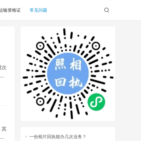
/运输资格证
常见问题
用次
回
，其
地
一份相片回执能办几次业务？