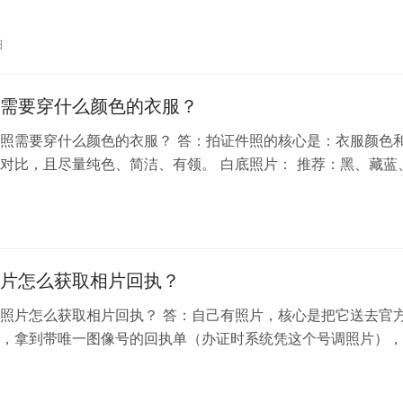
统接受。在办理证件时，工作人员会...
日
需要穿什么颜色的衣服？
照需要穿什么颜色的衣服？ 答：拍证件照的核心是：衣服颜色
对比，且尽量纯色、简洁、有领。 白底照片： 推荐：黑、藏蓝
红等深色 蓝底照片: ...
片怎么获取相片回执？
照片怎么获取相片回执？ 答：自己有照片，核心是把它送去官
，拿到带唯一图像号的回执单（办证时系统凭这个号调照片），
小程序【相片回执】/【数字相片回...