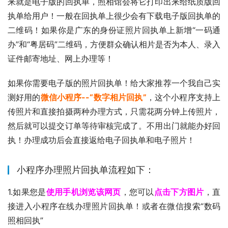
来就是电子版的回执单，照相馆会将它打印出来给纸质版回
执单给用户！一般在回执单上很少会有下载电子版回执单的
二维码！如果你是广东的身份证照片回执单上新增“一码通
办”和“粤居码”二维码，方便群众确认相片是否为本人、录入
证件邮寄地址、网上办理等！
如果你需要电子版的照片回执单！给大家推荐一个我自己实
测好用的
微信小程序--“数字相片回执”
，这个小程序支持上
传照片和直接拍摄两种办理方式，只需花两分钟上传照片，
然后就可以提交订单等待审核完成了。不用出门就能办好回
执！办理成功后会直接返给电子回执单和电子照片！
小程序办理照片回执单流程如下：
1.如果您是
使用手机浏览该网页
，您可以
点击下方图片
，直
接进入小程序在线办理照片回执单！或者在微信搜索“数码
照相回执”