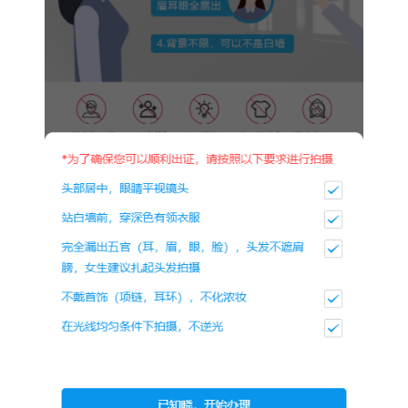
为确保可以顺利出证，拍摄时请按照以下要求：
头部居中，眼睛平视镜头
站在白墙前，穿着深色有领衣服
完全露出五官（耳、眉、眼、脸），头发不遮肩膀。
不戴首饰，不化浓妆
在光线均匀的条件下进行拍照，不逆光。