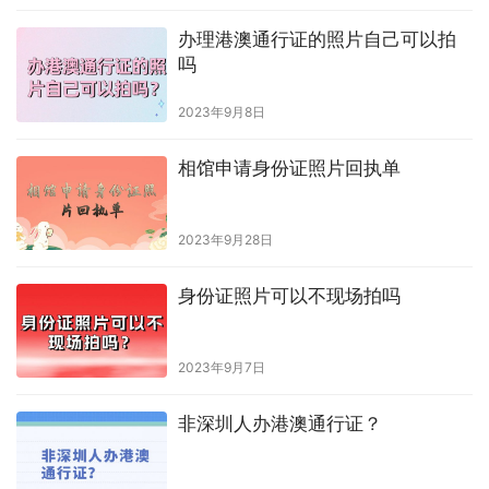
原创文章，作者：hongyun003，如若转载，请注明出处：
https://www.shumazhaopian.com/sfz/405/.html
赞
(0)
生成海报
0
回执上的照片怎么下载？
上一篇
2023年4月22日 下午5:46
数码照片回执办理要多久？