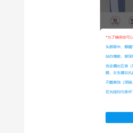
为确保可以顺利出证，拍摄时请按照以下要求：
头部居中，眼睛平视镜头
站在白墙前，穿着深色有领衣服
完全露出五官（耳、眉、眼、脸），头发不
不戴首饰，不化浓妆