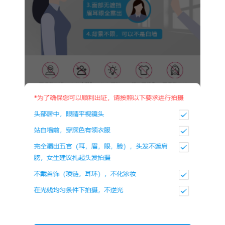
为确保可以顺利出证，拍摄时请按照以下要求：
头部居中，眼睛平视镜头
站在白墙前，穿着深色有领衣服
完全露出五官（耳、眉、眼、脸），头发不遮肩膀。
不戴首饰，不化浓妆