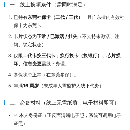
一、线上换领条件（需同时满足）
已持有
东莞社保卡（二代 / 三代）
，且广东省内有效社
保卡为东莞卡
卡片状态为
正常 / 已激活 / 挂失
（不支持未激活、注
销、锁定状态）
仅限
二代卡换三代卡
；
换行换卡（换银行）、芯片损
坏、信息变更
需线下办理。
参保状态正常（在东莞参保）。
年满
16 周岁
（未成年人需监护人线下代办）
二、必备材料（线上无需纸质，电子材料即可）
✅ 本人身份证（正反面清晰电子照，系统可调用电子
证照）