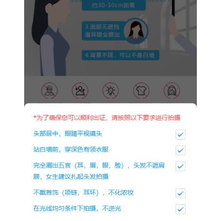
为确保可以顺利出证，拍摄时请按照以下要求：
头部居中，眼睛平视镜头
站在白墙前，穿着深色有领衣服
完全露出五官（耳、眉、眼、脸），头发不遮肩膀。