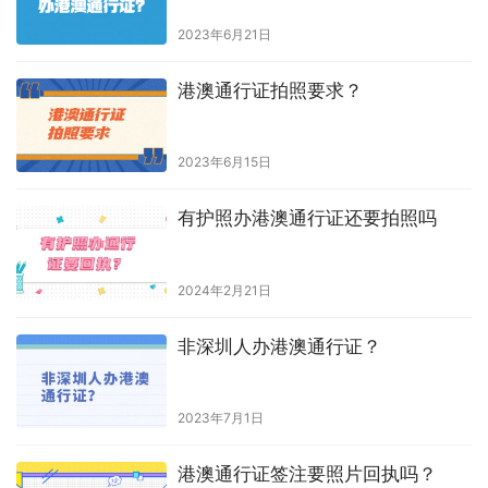
驾驶证、保安证等其余证件照片回执单
只有广东地区
可以办
理！
原创文章，作者：hongyun003，如若转载，请注明出处：
https://www.shumazhaopian.com/txz/2039/.html
赞
(0)
生成海报
0
照片回执用过一次还能再用吗
上一篇
2023年10月14日 下午3:29