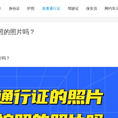
卡
身份证
护照
港澳通行证
驾驶证
保安员
网约车
照的照片吗？
片吗？