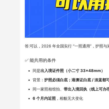
答:可以，2026 年全国实行 “一照通用”，护
✅ 能共用的条件
同是
出入境证件照（小二寸 33×48mm）
背景：
护照必须白底；港澳证白底 / 淡蓝都
同一家照相馆拍、
带出入境回执（线上可办
6 个月内近照
，相貌无大变化