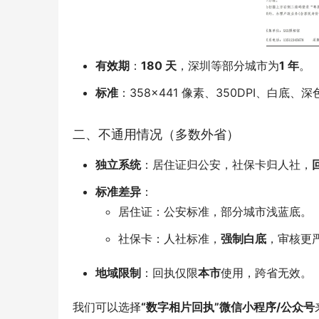
有效期
：
180 天
，深圳等部分城市为
1 年
。
标准
：358×441 像素、350DPI、白底
二、不通用情况（多数外省）
独立系统
：居住证归公安，社保卡归人社，
标准差异
：
居住证：公安标准，部分城市浅蓝底。
社保卡：人社标准，
强制白底
，审核更
地域限制
：回执仅限
本市
使用，跨省无效。
我们可以选择
“数字相片回执”微信小程序/公众号